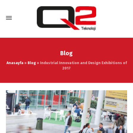
Blog
Anasayfa
»
Blog
»
Industrial Innovation and Design Exhibitions of
2017