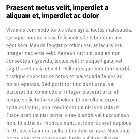
Praesent metus velit, imperdiet a
aliquam et, imperdiet ac dolor
Vivamus commodo turpis vitae ligula luctus malesuada.
Quisque non turpis ac felis molestie bibendum nec
eget sem. Mauris feugiat pretium est, at iaculis est.
Integer nec eros velit. Aenean rutrum, sapien non
consectetur gravida, lectus velit tristique ligula, vel
sagittis est nulla et velit. Pellentesque habitant morbi
tristique senectus et netus et malesuada fames ac
turpis egestas. Sed porttitor tincidunt urna, vel
placerat dui commodo a. Integer placerat arcu et
neque sollicitudin vestibulum. Etiam ullamcorper
sodales lectus, non condimentum nisi vehicula ut.
Fusce pretium nisi purus, vitae blandit velit accumsan
non. In ultricies rhoncus nunc, et lobortis erat dapibus
in. Ut nec diam non nulla bibendum ornare. Maecenas
porta pharetra consequat. Proin pulvinar viverra