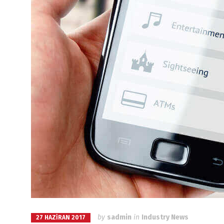
by
sadmin
in
Industry News
27 HAZIRAN 2017