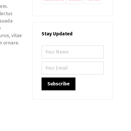
sem.
lectus
lesuada
e
Stay Updated
urus, vitae
m ornare.