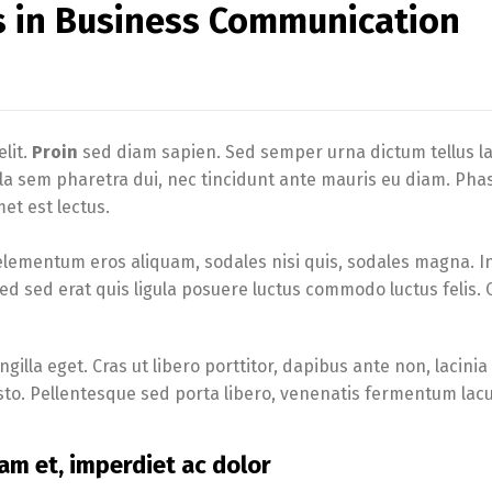
s in Business Communication
lit.
Proin
sed diam sapien. Sed semper urna dictum tellus la
gula sem pharetra dui, nec tincidunt ante mauris eu diam. Pha
et est lectus.
elementum eros aliquam, sodales nisi quis, sodales magna. I
Sed sed erat quis ligula posuere luctus commodo luctus felis.
illa eget. Cras ut libero porttitor, dapibus ante non, lacinia
usto. Pellentesque sed porta libero, venenatis fermentum lacu
am et, imperdiet ac dolor