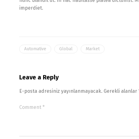
nunc blandit ut. In hac habitasse platea dictumst. M
imperdiet.
Automative
Global
Market
Leave a Reply
E-posta adresiniz yayınlanmayacak.
Gerekli alanlar