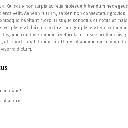
da. Quisque non turpis ac felis molestie bibendum nec eget 
ec eros velit. Aenean rutrum, sapien non consectetur gravida, 
. Pellentesque habitant morbi tristique senectus et netus et ma
a, vel placerat dui commodo a. Integer placerat arcu et nequ
ectus, non condimentum nisi vehicula ut. Fusce pretium nisi p
c, et lobortis erat dapibus in. Ut nec diam non nulla bibendu
viverra dictum.
cus
n ut diam!
 id at eros.