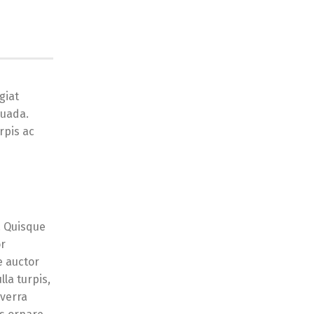
giat
suada.
rpis ac
. Quisque
or
e auctor
lla turpis,
iverra