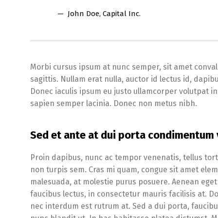
John Doe
, Capital Inc.
Morbi cursus ipsum at nunc semper, sit amet conval
sagittis. Nullam erat nulla, auctor id lectus id, da
Donec iaculis ipsum eu justo ullamcorper volutpat in v
sapien semper lacinia. Donec non metus nibh.
Sed et ante at dui porta condimentum v
Proin dapibus, nunc ac tempor venenatis, tellus tor
non turpis sem. Cras mi quam, congue sit amet elemen
malesuada, at molestie purus posuere. Aenean eget 
faucibus lectus, in consectetur mauris facilisis at. D
nec interdum est rutrum at. Sed a dui porta, faucibu