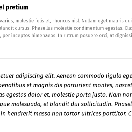
el pretium
arius, molestie felis et, rhoncus nisl. Nullam eget mauris qu
blandit cursus. Phasellus molestie condimentum egestas. Cla
a, per inceptos himenaeos. In rutrum posuere orci, at digniss
etuer adipiscing elit. Aenean commodo ligula ege
enatibus et magnis dis parturient montes, nasce
tas egestas dolor et, molestie porta justo. Nam no
eque malesuada, et blandit dui sollicitudin. Phase
n hendrerit massa non tortor ultrices porttitor. C