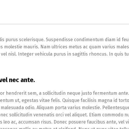
lis purus scelerisque. Suspendisse condimentum diam id feu
pibus molestie mauris. Nam ultrices metus ac quam varius male
el nisl. Integer vehicula purus in sagittis rhoncus. In quis tu
el nec ante.
tor hendrerit sem, a sollicitudin neque justo fermentum ante
tum ut, egestas vitae felis. Quisque facilisis magna id tort
malesuada odio. Aliquam porta varius molestie. Pellentesqu
onec sollicitudin venenatis orci vel aliquet. Etiam commodo nu
s leo ac, accumsan risus. Donec posuere faucibus ante, vel v