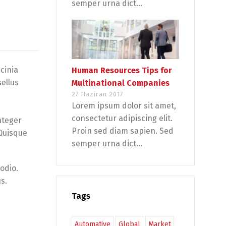
semper urna dict...
cinia
Human Resources Tips for
sellus
Multinational Companies
27 Haziran 2017
Lorem ipsum dolor sit amet,
consectetur adipiscing elit.
nteger
Proin sed diam sapien. Sed
 Quisque
semper urna dict...
 odio.
s.
Tags
Automative
Global
Market