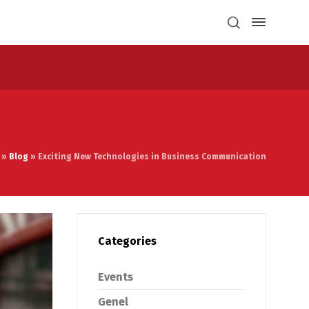
»
Blog
»
Exciting New Technologies in Business Communication
Categories
Events
Genel