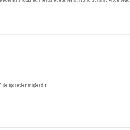
aecenas mollis eu metus et eleifend. Nunc ut nunc vitae tell
*
ile işaretlenmişlerdir