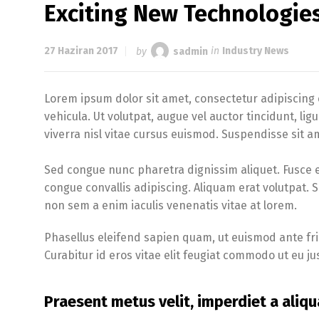
Exciting New Technologie
27 Haziran 2017
by
sadmin
in
Industry News
Lorem ipsum dolor sit amet, consectetur adipiscing e
vehicula. Ut volutpat, augue vel auctor tincidunt, li
viverra nisl vitae cursus euismod. Suspendisse sit am
Sed congue nunc pharetra dignissim aliquet. Fusce 
congue convallis adipiscing. Aliquam erat volutpat. 
non sem a enim iaculis venenatis vitae at lorem.
Phasellus eleifend sapien quam, ut euismod ante fring
Curabitur id eros vitae elit feugiat commodo ut eu j
Praesent metus velit, imperdiet a aliqu