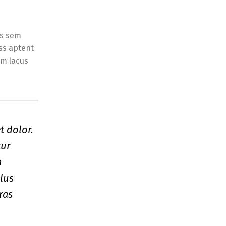
is sem
ss aptent
im lacus
t dolor.
tur
n
llus
ras